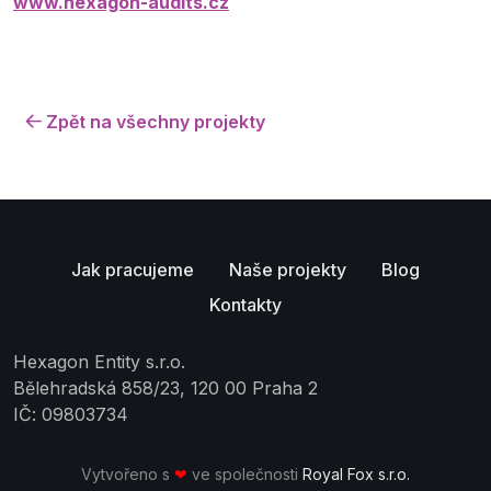
www.hexagon-audits.cz
Zpět na všechny projekty
Jak pracujeme
Naše projekty
Blog
Kontakty
Hexagon Entity s.r.o.
Bělehradská 858/23, 120 00 Praha 2
IČ: 09803734
Vytvořeno s
❤
ve společnosti
Royal Fox s.r.o.